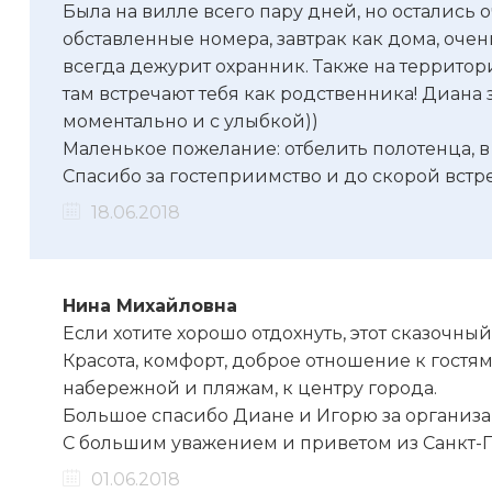
Была на вилле всего пару дней, но остались
обставленные номера, завтрак как дома, оче
всегда дежурит охранник. Также на территори
там встречают тебя как родственника! Диана
моментально и с улыбкой))
Маленькое пожелание: отбелить полотенца, в 
Спасибо за гостеприимство и до скорой встр
18.06.2018
Нина Михайловна
Если хотите хорошо отдохнуть, этот сказочный
Красота, комфорт, доброе отношение к гостям
набережной и пляжам, к центру города.
Большое спасибо Диане и Игорю за организа
С большим уважением и приветом из Санкт-П
01.06.2018