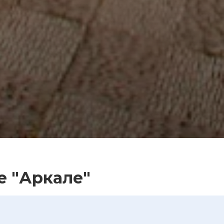
е "Аркале"